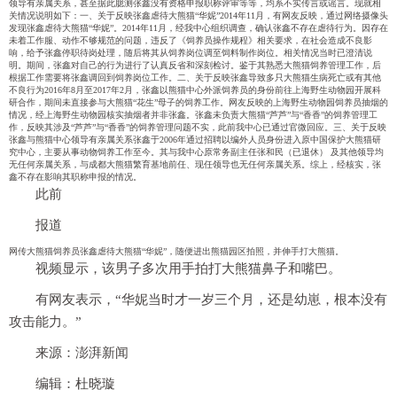
领导有亲属关系，甚至据此臆测张鑫没有资格申报职称评审等等，均系不实传言或谣言。现就相
关情况说明如下：
一、关于反映张鑫虐待大熊猫“华妮”
2014年11月，有网友反映，通过网络摄像头
发现张鑫虐待大熊猫“华妮”。2014年11月，经我中心组织调查，确认张鑫不存在虐待行为。因存在
未着工作服、动作不够规范的问题，违反了《饲养员操作规程》相关要求，在社会造成不良影
响，给予张鑫停职待岗处理，随后将其从饲养岗位调至饲料制作岗位。相关情况当时已澄清说
明。期间，张鑫对自己的行为进行了认真反省和深刻检讨。鉴于其熟悉大熊猫饲养管理工作，后
根据工作需要将张鑫调回到饲养岗位工作。
二、关于反映张鑫导致多只大熊猫生病死亡或有其他
不良行为
2016年8月至2017年2月，张鑫以熊猫中心外派饲养员的身份前往上海野生动物园开展科
研合作，期间未直接参与大熊猫“花生”母子的饲养工作。网友反映的上海野生动物园饲养员抽烟的
情况，经上海野生动物园核实抽烟者并非张鑫。张鑫未负责大熊猫“芦芦”与“香香”的饲养管理工
作，反映其涉及“芦芦”与“香香”的饲养管理问题不实，此前我中心已通过官微回应。
三、关于反映
张鑫与熊猫中心领导有亲属关系
张鑫于2006年通过招聘以编外人员身份进入原中国保护大熊猫研
究中心，主要从事动物饲养工作至今。其与我中心原常务副主任张和民（已退休） 及其他领导均
无任何亲属关系，与成都大熊猫繁育基地前任、现任领导也无任何亲属关系。综上，经核实，张
鑫不存在影响其职称申报的情况。
此前
报道
网传大熊猫饲养员张鑫虐待大熊猫“华妮”，随便进出熊猫园区拍照，并伸手打大熊猫。
视频显示，该男子多次用手拍打大熊猫鼻子和嘴巴。
有网友表示，“华妮当时才一岁三个月，还是幼崽，根本没有
攻击能力。”
来源：澎湃新闻
编辑：杜晓璇