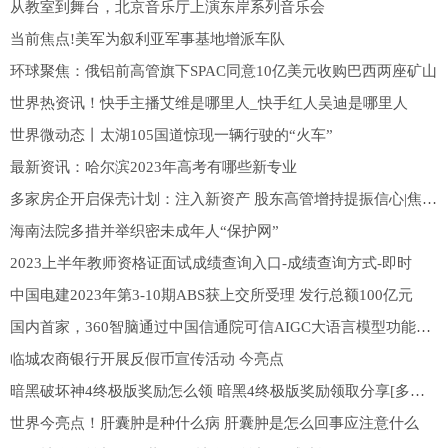
从教室到舞台，北京音乐厅上演东岸系列音乐会
当前焦点!美军为叙利亚军事基地增派车队
环球聚焦：俄铝前高管旗下SPAC同意10亿美元收购巴西两座矿山
世界热资讯！快手主播艾维是哪里人_快手红人吴迪是哪里人
世界微动态丨太湖105国道惊现一辆行驶的“火车”
最新资讯：哈尔滨2023年高考有哪些新专业
多家房企开启保壳计划：注入新资产 股东高管增持提振信心|焦点热讯
海南法院多措并举织密未成年人“保护网”
2023上半年教师资格证面试成绩查询入口-成绩查询方式-即时
中国电建2023年第3-10期ABS获上交所受理 发行总额100亿元
国内首家，360智脑通过中国信通院可信AIGC大语言模型功能评估-天天微资讯
临城农商银行开展反假币宣传活动 今亮点
暗黑破坏神4终极版奖励怎么领 暗黑4终极版奖励领取分享[多图] 快看
世界今亮点！肝囊肿是种什么病 肝囊肿是怎么回事应注意什么