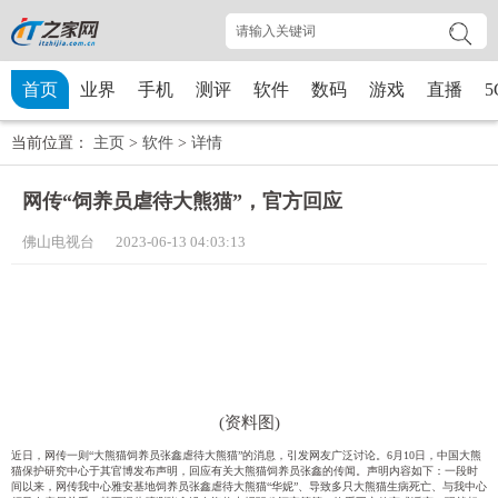
首页
业界
手机
测评
软件
数码
游戏
直播
5
当前位置：
主页
>
软件
>
详情
网传“饲养员虐待大熊猫”，官方回应
佛山电视台 2023-06-13 04:03:13
(资料图)
近日，网传一则“大熊猫饲养员张鑫虐待大熊猫”的消息，引发网友广泛讨论。6月10日，中国大熊
猫保护研究中心于其官博发布声明，回应有关大熊猫饲养员张鑫的传闻。
声明内容如下：
一段时
间以来，网传我中心雅安基地饲养员张鑫虐待大熊猫“华妮”、导致多只大熊猫生病死亡、与我中心