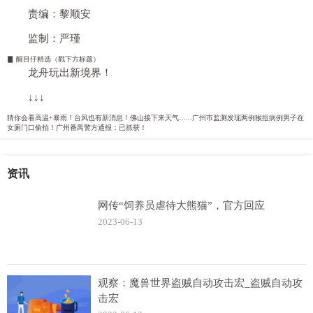
责编：黎顺安
监制：严瑾
▊
醒目仔精选
（戳下方标题）
龙舟玩出新境界！
↓↓↓
猜你会看
高温+暴雨！台风也有新消息！佛山接下来天气…...广州市监测发现两例猴痘病例男子在
女厕门口偷拍！广州番禺警方通报：已抓获！
资讯
网传“饲养员虐待大熊猫”，官方回应
2023-06-13
观察：魔兽世界盗贼自动攻击宏_盗贼自动攻
击宏