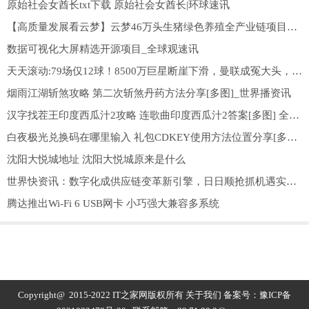
原始社会女酋长txt下载 原始社会女酋长|环球速讯
【高质量发展看云梦】云梦46万头生猪绿色养殖全产业链项目投产 世界速看料
数据可视化大屏精选开源项目_全球观速讯
天天滚动:79场仅12球！8500万巨星断崖下滑，曼联成冤大头，欲亏钱退货多特
烟雨江湖斩煞攻略 第二次斩煞丹药方法分享[多图]_世界播资讯
汉字找茬王印度西瓜汁2攻略 连歌曲印度西瓜汁2答案[多图] 全球微头条
白夜极光兑换码在哪里输入 礼包CDKEY使用方法位置分享[多图] 全球视点
沈阳大悦城地址 沈阳大悦城原来是什么
世界快资讯：数字化成供应链变革新引擎，日日顺抢抓机遇实现全链路转型升级
腾达推出Wi-Fi 6 USB网卡 小巧强大兼容多系统
Copyright@ 2015-2022 IT之家网版权所有
关于我们
备案号：
豫ICP备