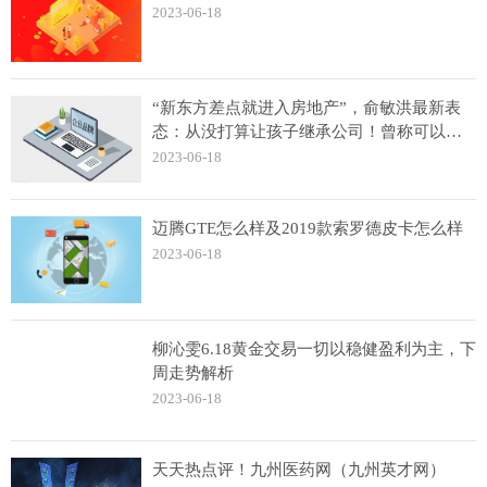
2023-06-18
“新东方差点就进入房地产”，俞敏洪最新表
态：从没打算让孩子继承公司！曾称可以考
虑董宇辉接班_全球资讯
2023-06-18
迈腾GTE怎么样及2019款索罗德皮卡怎么样
2023-06-18
柳沁雯6.18黄金交易一切以稳健盈利为主，下
周走势解析
2023-06-18
天天热点评！九州医药网（九州英才网）