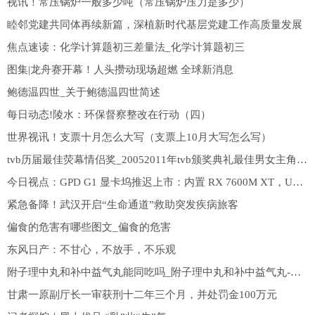
视讯！常压锅炉一般多少吨（常压锅炉压力是多少）
睦邻党建共同体再续新篇，深植新时代基层党建工作高质量发展
焦点速读：化学计算题初三差量法_化学计算题初三
图集|龙舟赛开幕！人头攒动现场超燃 全球新消息
鲍德温四世_关于鲍德温四世简述
每日动态!陵水：环保督察整改在行动（四）
世界视讯！支票十月怎么大写（支票上10月大写怎么写）
tvb历届最佳荧幕情侣奖_20052011年tvb颁奖典礼最佳男女主角都是谁啊
今日视点：GPD G1 显卡坞推迟上市：内置 RX 7600M XT，USB4/OcuLink 连接
紧急备降！武汉开启“生命通道”救助突发疾病旅客
偏食的危害有哪些图文_偏食的危害
东风日产：不甘心，不放手，不乐观
附子理中丸和补中益气丸能同吃吗_附子理中丸和补中益气丸-全球视点
甘肃一原副厅长一审获刑十二年三个月，并处罚金100万元