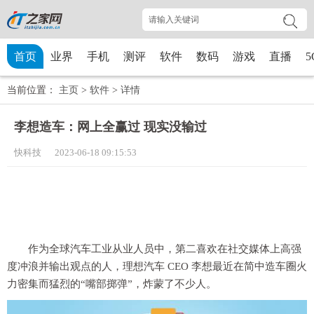
首页
业界
手机
测评
软件
数码
游戏
直播
5
当前位置：
主页
>
软件
>
详情
李想造车：网上全赢过 现实没输过
快科技 2023-06-18 09:15:53
作为全球汽车工业从业人员中，第二喜欢在社交媒体上高强
度冲浪并输出观点的人，理想汽车 CEO 李想最近在简中造车圈火
力密集而猛烈的“嘴部掷弹”，炸蒙了不少人。