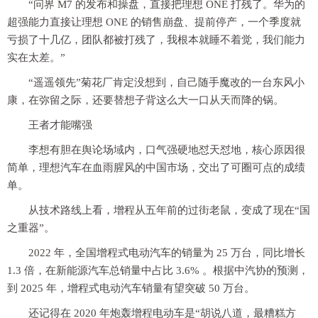
“问界 M7 的发布和操盘，直接把理想 ONE 打残了。华为的
超强能力直接让理想 ONE 的销售崩盘、提前停产，一个季度就
亏损了十几亿，团队都被打残了，我根本就睡不着觉，我们能力
实在太差。”
“遥遥领先”菊花厂肯定没想到，自己随手魔改的一台东风小
康，在弥留之际，还要替想子背这么大一口从天而降的锅。
王者才能嘴强
李想有胆在舆论场域内，口气强硬地怼天怼地，核心原因很
简单，理想汽车在血雨腥风的中国市场，交出了可圈可点的成绩
单。
从技术路线上看，增程从五年前的过街老鼠，变成了现在“国
之重器”。
2022 年，全国增程式电动汽车的销量为 25 万台，同比增长
1.3 倍，在新能源汽车总销量中占比 3.6% 。根据中汽协的预测，
到 2025 年，增程式电动汽车销量有望突破 50 万台。
还记得在 2020 年炮轰增程电动车是“胡说八道，最糟糕方