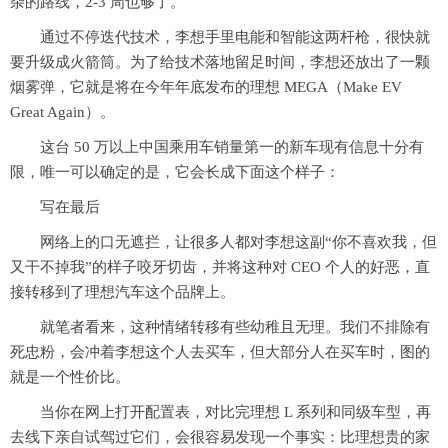
杂的路线，2-3 周也够了。
通过不停迭代技术，李想手里电能和智能这两杆枪，很快就
要升级成火箭筒。为了给技术落地留足时间，李想还放出了一颗
烟雾弹，它就是将在今年年底发布的理想 MEGA（Make EV
Great Again）。
这台 50 万以上中国乘用车销量第一的新车现有信息十分有
限，唯一可以确定的是，它会长成下面这个样子：
写在最后
网络上的口无遮拦，让很多人都对李想这副“你不喜欢我，但
又干不掉我”的样子咬牙切齿，并将这种对 CEO 个人的好恶，直
接转移到了理想汽车这个品牌上。
就笔者看来，这种情绪转移有些幼稚且无理。我们不排除有
死忠粉，会冲着李想这个人去买车，但大部分人在买车时，图的
就是一个性价比。
当你在网上打开配置表，对比完理想 L 系列和同级车型，再
去线下亲自试驾过它们，会很容易发现一个事实：比理想贵的家