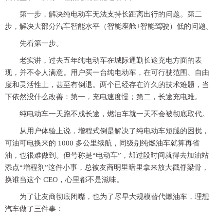
第一步，解决纯电动车无法支持长距离出行的问题。第二
步，解决大部分汽车智能水平（智能座舱+智能驾驶）低的问题。
先看第一步。
老实讲，过去五年纯电动车在城际通勤长途充电方面的表
现，并不令人满意。用户买一台纯电动车，在可行驶范围、自由
度和灵活性上，甚至有倒退。两个已经存在许久的技术难题，当
下依然没什么改善：第一，充电速度慢；第二，长途充电难。
纯电动车一天跑不成长途，燃油车就一天不会被彻底取代。
从用户体验上说，增程式倒是解决了纯电动车短腿的困扰，
可油可电换来的 1000 多公里续航，同级别纯燃油车就算再省
油，也很难做到。但号称是“电动车”，却过段时间就得去加油站
添点“增程剂”这件小事，总被友商明里暗里拿来放大戳脊梁骨，
换谁当这个 CEO，心里都不是滋味。
为了让友商彻底闭嘴，也为了尽早大规模替代燃油车，理想
汽车做了三件事：