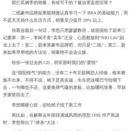
那仨瓜俩枣的销量，有啥可干的？被迫害妄想症呀？
二线豪华品牌如果能稍微认真学习一下 BBA 的基础能力，而
不是天天搞什么生活方式，销量至少提升 30% 以上。
你看这最后一句话，李想只用寥寥数语，就迎面给了蔚来三
记重拳：第一，李斌不务“卖车”正业，心思都放到“NIO Life”副
业上去了；第二，蔚来算豪华品牌吧，但只是“二线”；第三，蔚
来如果早用他的方法论，销量绝不会这么惨。
给你一张过去的 CD，听听那时我们的“爱情”
这“阴阳怪气”的能力，没有二十年互联网怼人经验，根本磨
炼不出来。不得不说，斌子是真实诚，生生把这哑巴亏给咽下
去，一句嘴也不还。这要换脾气爆的老板，比如哪吒张勇，早就
开麦喷回去了。
李想嘴硬心软，还给斌子找了新工作
再比如，在解释去年闹得满城风雨的理想 ONE 停产风波
时，李想祭出了“捧杀”大法：