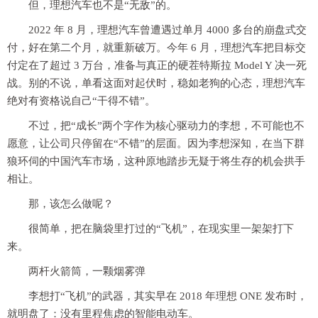
但，理想汽车也不是“无敌”的。
2022 年 8 月，理想汽车曾遭遇过单月 4000 多台的崩盘式交
付，好在第二个月，就重新破万。今年 6 月，理想汽车把目标交
付定在了超过 3 万台，准备与真正的硬茬特斯拉 Model Y 决一死
战。别的不说，单看这面对起伏时，稳如老狗的心态，理想汽车
绝对有资格说自己“干得不错”。
不过，把“成长”两个字作为核心驱动力的李想，不可能也不
愿意，让公司只停留在“不错”的层面。因为李想深知，在当下群
狼环伺的中国汽车市场，这种原地踏步无疑于将生存的机会拱手
相让。
那，该怎么做呢？
很简单，把在脑袋里打过的“飞机”，在现实里一架架打下
来。
两杆火箭筒，一颗烟雾弹
李想打“飞机”的武器，其实早在 2018 年理想 ONE 发布时，
就明盘了：没有里程焦虑的智能电动车。