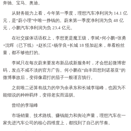
奔驰、宝马、奥迪。
从财务能力上看，今年第一季度，理想汽车净利润为 14.1 亿
元，是“蔚小理”中唯一挣钱的。蔚来第一季度净利润为负 48 亿
元，小鹏汽车净利润为负 23.4 亿元。
在社交媒体话语权上，李想更是魔王级，李斌+何小鹏+张勇
+沈晖（已下线）+赵长江+杨学良+长城 18 怪加起来，单看粉丝
量，都不够他打的。
李斌只在每次蔚来要发布新品或新服务时，才会想起微博密
码，发点不咸不淡的官方广告。何小鹏在“由丰田想到诺基亚”的
微博事故后，变得像霜打的茄子一般谨言慎行。
之前唯二还算有战力的华为余承东和长城李瑞峰，也因为不
能细说的种种羁绊，变得老实而温驯。
曾经的李瑞峰
市场销量、技术路线、赚钱能力和舆论声量，理想汽车在一
家先进汽车公司的核心四维度上，都找到了自己的节奏。