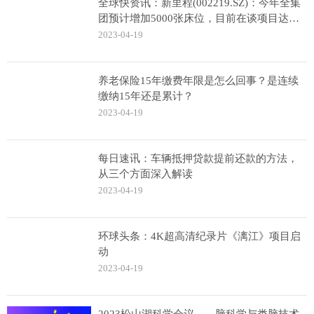
全球快资讯：新里程(002219.SZ)：今年全集
团预计增加5000张床位，目前在谈项目达到
8000多张床位
2023-04-19
养老保险15年缴费年限是怎么回事？是连续
缴纳15年还是累计？
2023-04-19
每日速讯：车辆抵押贷款提前还款的方法，
从三个方面深入解读
2023-04-19
环球头条：4K超高清纪录片《漓江》项目启
动
2023-04-19
2023松山湖科学会议——脑科学与类脑技术