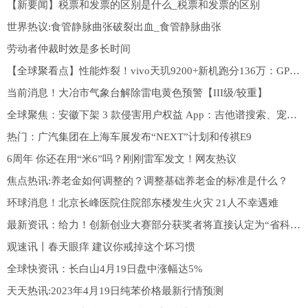
【新要闻】税票和发票的区别是什么_税票和发票的区别
世界热议:食管静脉曲张破裂出血_食管静脉曲张
劳动者仲裁时效是多长时间
【全球聚看点】性能炸裂！vivo天玑9200+新机跑分136万：GPU性能大幅提升
当前消息！大冶市气象台解除雷电黄色预警【III级/较重】
全球聚焦：安徽下架 3 款侵害用户权益 App：吉他谱搜索、宠帮邦、福恋
热门：广汽集团在上海车展发布“NEXT”计划和传祺E9
6周年 你还在用“米6”吗？刚刚雷军发文！网友热议
焦点热讯:养老金如何调整的？调整基础养老金的标准是什么？
环球消息！北京长峰医院住院部东楼发生火灾 21人不幸遇难
最新资讯：给力！创新创业大赛部分获奖者将直接认定为“省科技创业领军人才”
观速讯丨春天眼痒 建议你戒掉这个坏习惯
全球快资讯：长白山4月19日盘中涨幅达5%
天天热讯:2023年4月19日纯苯价格最新行情预测