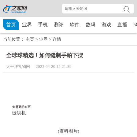
首页
业界
手机
测评
软件
数码
游戏
直播
5
当前位置：
主页
>
业界
>
详情
全球球精选！如何缝制手帕下摆
太平洋礼物网 2023-04-20 15:21:39
你需要的东西
缝纫机
(资料图片)