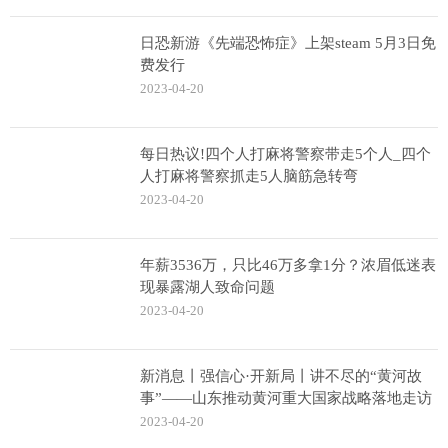
日恐新游《先端恐怖症》上架steam 5月3日免
费发行
2023-04-20
每日热议!四个人打麻将警察带走5个人_四个
人打麻将警察抓走5人脑筋急转弯
2023-04-20
年薪3536万，只比46万多拿1分？浓眉低迷表
现暴露湖人致命问题
2023-04-20
新消息丨强信心·开新局丨讲不尽的“黄河故
事”——山东推动黄河重大国家战略落地走访
2023-04-20