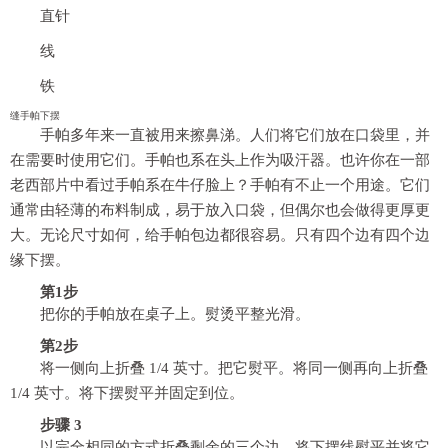
直针
线
铁
缝手帕下摆
手帕多年来一直被用来擦鼻涕。人们将它们放在口袋里，并
在需要时使用它们。手帕也系在头上作为吸汗器。也许你在一部
老西部片中看过手帕系在牛仔脸上？手帕有不止一个用途。它们
通常由轻薄的布料制成，易于放入口袋，但偶尔也会做得更厚更
大。无论尺寸如何，给手帕包边都很容易。只有四个边有四个边
缘下摆。
第1步
把你的手帕放在桌子上。熨烫平整光滑。
第2步
将一侧向上折叠 1/4 英寸。把它熨平。将同一侧再向上折叠
1/4 英寸。将下摆熨平并固定到位。
步骤 3
以完全相同的方式折叠剩余的三个边，将下摆线熨平并将它