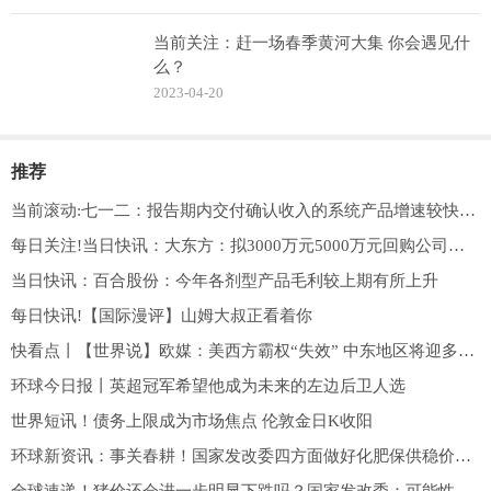
当前关注：赶一场春季黄河大集 你会遇见什
么？
2023-04-20
推荐
当前滚动:七一二：报告期内交付确认收入的系统产品增速较快，系统产品相比终端产品技术含量更高、客户定制化更强、功能更加复杂，系统产品随着集成度的提高，定制化元器件占比提升，材料费相应增加
每日关注!当日快讯：大东方：拟3000万元5000万元回购公司股份，回购价不超7.12元/股
当日快讯：百合股份：今年各剂型产品毛利较上期有所上升
每日快讯!【国际漫评】山姆大叔正看着你
快看点丨【世界说】欧媒：美西方霸权“失效” 中东地区将迎多边主义发展“春天”
环球今日报丨英超冠军希望他成为未来的左边后卫人选
世界短讯！债务上限成为市场焦点 伦敦金日K收阳
环球新资讯：事关春耕！国家发改委四方面做好化肥保供稳价工作