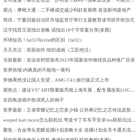
全球速递！猪价还会进一步明显下跌吗？国家发改委：可能性较小
观点：摩根大通：二手楼成交减少利好发展商 首选新鸿基地产
简讯：宁夏回族自治区市场监管厅举行主题教育读书班开班仪式
汉字找茬王谣找出攻略 谣找出18个字答案分享[多图]
环球短讯！fat32与exfat的区别（fat32）
天天关注：双面创作 纸织成画（工匠绝活）
当前最新：农业农村部发布2023年国家农作物优良品种推广目录
世界快报:内裤真的不能泡一夜吗
奔驰果然没让国人失望，AMG C43 旅行版正式上市
观焦点：捷达VS7 ABT限量版亮相上海车展，配专属改装LOGO，限量发售3000台
在四角游戏中扮演死人的例子
世界最新：王者荣耀记忆之芯多少钱 公孙离记忆之芯传说皮肤价格[多图]
warped kart racers怎么联机玩 弯道卡丁车车手安卓/ios联机玩法一览[多图]
聚焦：合金弹头觉醒追捕计划攻略大全 追捕计划全关卡通关流程一览[多图]