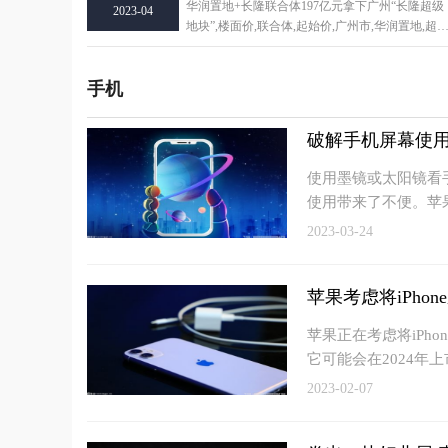
华润置地+长隆联合体197亿元拿下广州“长隆超级
2023-04
地块”,楼面价,联合体,起始价,广州市,华润置地,超
地块,住
手机
破解手机屏幕使用
使用墨镜或太阳镜看
使用带来了不便。苹
2023-03-24
苹果考虑将iPhon
苹果正在考虑将iPh
它可能会在2024年上
2023-02-07