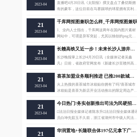
直播吧4月20日讯《太阳报》撰文盘点了桑切斯拥
2023-04
有的豪车，这位目前在马赛踢球的球星拥有宾利
路虎揽胜、奥
千库网抠图兼职怎么样_千库网抠图兼
21
1、业内人士指出，千库网这两年在国内图片素材
2023-04
网站中，可谓是异军突起，尤其以独创的png元素
概念闻名业界。
长赣高铁又近一步！未来长沙人游井冈山可高铁直达-环球即时看
21
长沙晚报掌上长沙4月20日讯（全媒体记者吴鑫
2023-04
凡）日前，省政府官网发布《新建长沙至赣州高
铁路环境影响评
喜茶加盟业务顺利推进 已推200款城市冰箱贴周边
21
火上热搜的喜茶城市冰箱贴你拥有了吗?喜茶城市
2023-04
冰箱贴是喜茶为新店开业活动推出的限定周边产品
2022年7月随
今日热门!务实创新推出司法为民硬招实招新招
21
□法治日报全媒体记者陈东升□法治日报全媒体通
2023-04
员白坤先茹玉不久前，浙江省湖州市中级人民法
被最高人民
华润置地+长隆联合体197亿元拿下广州“长隆超级地块”
21