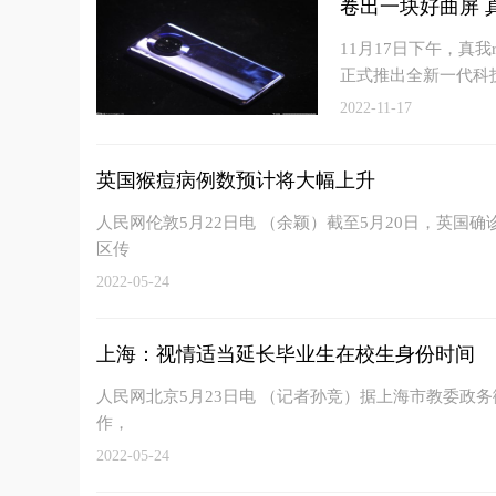
卷出一块好曲屏 
11月17日下午，真
正式推出全新一代科
2022-11-17
英国猴痘病例数预计将大幅上升
人民网伦敦5月22日电 （余颖）截至5月20日，英国
区传
2022-05-24
上海：视情适当延长毕业生在校生身份时间
人民网北京5月23日电 （记者孙竞）据上海市教委政务
作，
2022-05-24