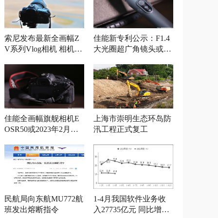
索尼发布最新全画幅Z
佳能新专利公示：F1.4
V系列Vlog相机 相机参
大光圈超广角镜头或将
数曝光
发布
佳能全画幅旗舰相机E
上海市崇明生态环岛防
OSR50或2023年2月发
汛工程正式复工
布
民航局向东航MU772航
1-4月我国软件业务收
班发出熔断指令
入27735亿元 同比增长1