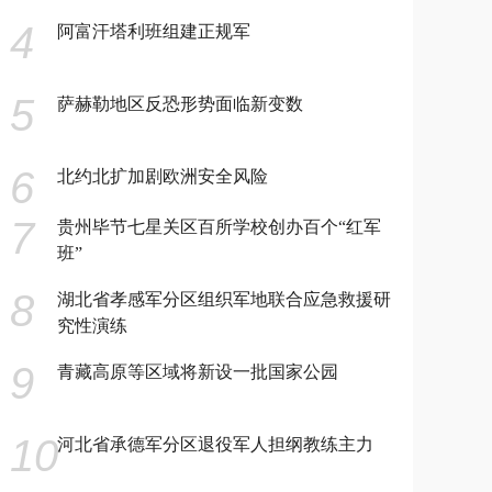
4
阿富汗塔利班组建正规军
5
萨赫勒地区反恐形势面临新变数
6
北约北扩加剧欧洲安全风险
7
贵州毕节七星关区百所学校创办百个“红军
班”
8
湖北省孝感军分区组织军地联合应急救援研
究性演练
9
青藏高原等区域将新设一批国家公园
10
河北省承德军分区退役军人担纲教练主力