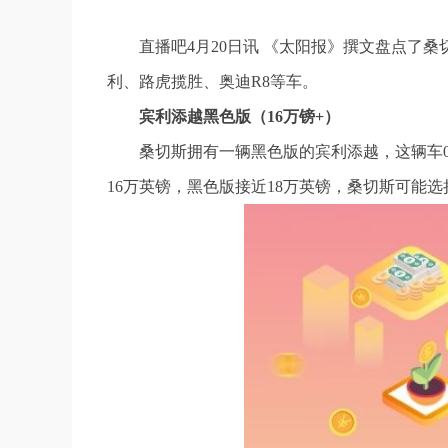
直播吧4月20日讯 《太阳报》撰文盘点了
利、路虎揽胜、奥迪R8等车。
宾利添越黑色版（16万镑+）
桑切斯拥有一辆黑色版的宾利添越，这辆车0-1
16万英镑，黑色版接近18万英镑，桑切斯可能