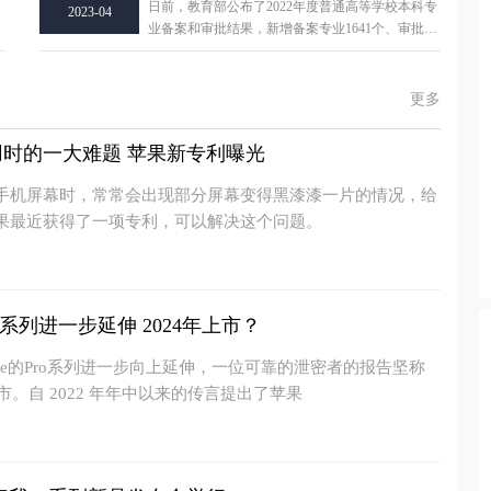
日前，教育部公布了2022年度普通高等学校本科专
2023-04
级
业备案和审批结果，新增备案专业1641个、审批专
业176个（含1
更多
时的一大难题 苹果新专利曝光
手机屏幕时，常常会出现部分屏幕变得黑漆漆一片的情况，给
果最近获得了一项专利，可以解决这个问题。
e系列进一步延伸 2024年上市？
one的Pro系列进一步向上延伸，一位可靠的泄密者的报告坚称
市。自 2022 年年中以来的传言提出了苹果