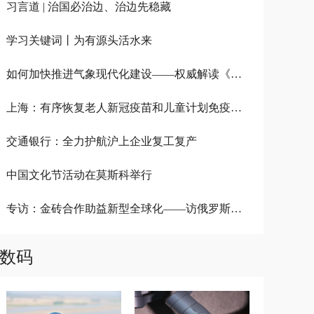
习言道 | 治国必治边、治边先稳藏
学习关键词丨为有源头活水来
如何加快推进气象现代化建设——权威解读《气象高质量发展纲要（2022－2035年）》
上海：有序恢复老人新冠疫苗和儿童计划免疫接种服务
交通银行：全力护航沪上企业复工复产
中国文化节活动在莫斯科举行
专访：金砖合作助益新型全球化——访俄罗斯金砖国家研究国家委员会专家沃尔洪斯基
数码