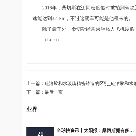
2016年，桑切斯在迈阿密度假时被拍到驾驶兰博基
速能达到321km，不过这辆车可能是他租来的。
除了豪车外，桑切斯经常乘坐私人飞机度假
（Luca）
标签：
上一篇：
硅溶胶和水玻璃精密铸造的区别_硅溶胶和水
下一篇：
最后一页
业界
全球快资讯丨太阳报：桑切斯拥有多辆豪车，包括宾利、路虎揽胜、奥迪R8等
21