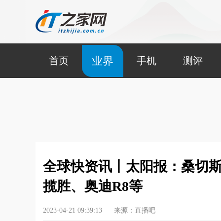
业界
首页
手机
测评
全球快资讯丨太阳报：桑切
揽胜、奥迪R8等
2023-04-21 09:39:13
来源：直播吧