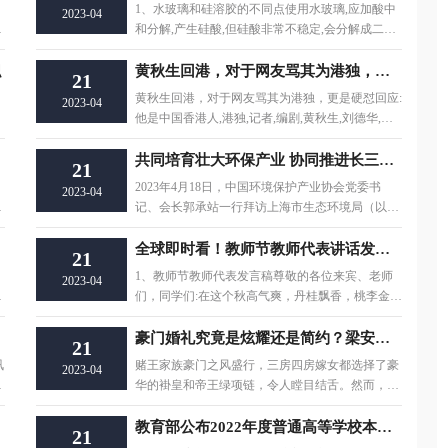
1、水玻璃和硅溶胶的不同点使用水玻璃,应加酸中
2023-04
、
和分解,产生硅酸,但硅酸非常不稳定,会分解成二氧
化硅和水,而
职
黄秋生回港，对于网友骂其为港独，更是硬怼回应:他是中国香港人
21
黄秋生回港，对于网友骂其为港独，更是硬怼回应:
2023-04
他是中国香港人,港独,记者,编剧,黄秋生,刘德华,刘
青云,杨紫
共同培育壮大环保产业 协同推进长三角高质量发展——郭承站会长一行与上海市生态环境局党组书记、副局长唐家富座谈 当前热门
21
2023年4月18日，中国环境保护产业协会党委书
2023-04
速
记、会长郭承站一行拜访上海市生态环境局（以下
简称上海局）。
全球即时看！教师节教师代表讲话发言稿_求教师节教师代表讲话稿
21
1、教师节教师代表发言稿尊敬的各位来宾、老师
2023-04
,
们，同学们:在这个秋高气爽，丹桂飘香，桃李金黄
的九月，我们
豪门婚礼究竟是炫耀还是简约？梁安琪项链价值两亿，壕气冲天！ 热点
21
讯
赌王家族豪门之风盛行，三房四房嫁女都选择了豪
2023-04
院
华的褂皇和帝王绿项链，令人瞠目结舌。然而，在
今天这个精神
教育部公布2022年度普通高等学校本科专业备案和审批结果
21