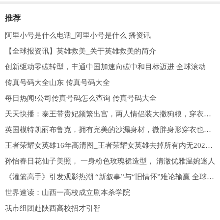
推荐
阿里小号是什么电话_阿里小号是什么 播资讯
【全球报资讯】英雄救美_关于英雄救美的简介
创新驱动零碳转型，丰通中国加速向碳中和目标迈进 全球滚动
传真号码大全山东 传真号码大全
每日热闻!公司传真号码怎么查询 传真号码大全
天天快播：泰王带贵妃频繁出宫，两人情侣装大撒狗粮，穿衣太时髦惹王子紧盯
英国模特凯丽布鲁克，拥有完美的沙漏身材，微胖身形穿衣也时髦
王者荣耀女英雄16年高清图_王者荣耀女英雄去掉所有内无2021无遮挡
孙怡春日花仙子美照， 一身粉色玫瑰裙造型， 清澈优雅温婉迷人
《灌篮高手》引发观影热潮 “新叙事”与“旧情怀”难论输赢 全球讯息
世界速读：山西一高校成立剧本杀学院
我市组团赴陕西高校招才引智