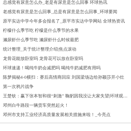
总感觉有尿意怎么办_老是有尿意是怎么回事 环球热讯
老感觉有尿意是怎么回事_总是有尿意是怎么回事_环球要闻
原平实达中学今年多会报名了_原平市实达中学网站 全球热资讯
柠檬什么季节吃 柠檬是什么季节的水果
濑尿虾什么季节吃 濑尿虾什么时候最肥
统计整理_关于统计整理介绍|焦点滚动
龙骨花能放卧室吗 龙骨花可以放在卧室吗
环球速递！喝纯牛奶会减肥吗 喝纯牛奶减肥有用吗
陈梦揭秘4-0横扫：赛后高情商回应 刘国梁场边给孙颖莎开小灶
第一次鸦片战争
王楚钦：赢下张本智和很“刺激” 鞠躬因我没让大家失望|环球观焦点
邓州白牛路段一辆货车突然起火！
邓州市支持工业经济高质量发展相关措施来啦！_今亮点