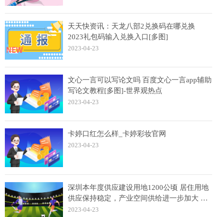
天天快资讯：天龙八部2兑换码在哪兑换
2023礼包码输入兑换入口[多图]
2023-04-23
文心一言可以写论文吗 百度文心一言app辅助
写论文教程[多图]-世界观热点
2023-04-23
卡婷口红怎么样_卡婷彩妆官网
2023-04-23
深圳本年度供应建设用地1200公顷 居住用地
供应保持稳定，产业空间供给进一步加大 全
球看热讯
2023-04-23