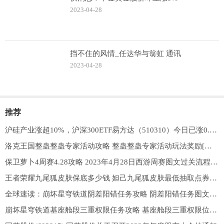
2023-04-28
挡不住的风情_任达华与翁虹 通讯
2023-04-28
推荐
沪硅产业涨超10%，沪深300ETF易方达（510310）今日已涨0.63%
洛克王国整蛊整蛊专家活动攻略 整蛊整蛊专家活动玩法奖励[多图] 全球快资讯
保卫萝卜4周赛4.28攻略 2023年4月28日西游周赛图文过关流程一览[多图]|全球焦点
王者荣耀九尾狐皮肤保底多少钱 妲己九尾狐皮肤最低抽取点券价格一览[多图]
全球速读：崩坏星穹铁道阴差阳错任务攻略 阴差阳错任务图文流程一览[多图]
崩坏星穹铁道基座舱段三重权限任务攻略 基座舱段三重权限位置分享[多图]_全球滚动