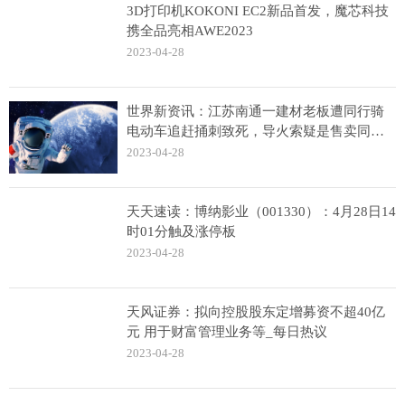
3D打印机KOKONI EC2新品首发，魔芯科技
携全品亮相AWE2023
2023-04-28
世界新资讯：江苏南通一建材老板遭同行骑
电动车追赶捅刺致死，导火索疑是售卖同类
琉璃瓦
2023-04-28
天天速读：博纳影业（001330）：4月28日14
时01分触及涨停板
2023-04-28
天风证券：拟向控股股东定增募资不超40亿
元 用于财富管理业务等_每日热议
2023-04-28