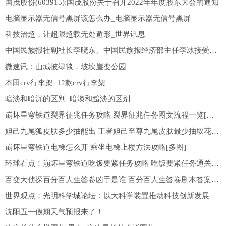
国茂股份(603915):国茂股份关于召开2022年年度股东大会的通知
电脑显示器无信号黑屏该怎么办_电脑显示器无信号黑屏
科技治超，让超限超载无处遁形_世界讯息
中国民族报社副社长李晓东、中国民族报经济部主任李冰接受审查调查|天天热推荐
微速讯：山城披绿毯，坡坎崖变公园
本田crv行李架_12款crv行李架
暗淡和暗沉的区别_暗淡和黯淡的区别
崩坏星穹铁道裂界征兆任务攻略 裂界征兆任务图文流程一览[多图]
妲己九尾狐皮肤多少抽能出 王者妲己至尊九尾皮肤最少抽取花费一览[多图]
崩坏星穹铁道电梯怎么开 乘坐电梯上楼方法攻略[多图]
环球看点！崩坏星穹铁道吃饭要紧任务攻略 吃饭要紧任务通关流程一览[多图]
百变大侦探百分百人生答卷凶手是谁 百分百人生答卷剧本答案真相攻略[图]_环球视点
世界观点：光明科学城论坛：以大科学装置推动科技创新发展
沈阳五一假期天气预报来了！