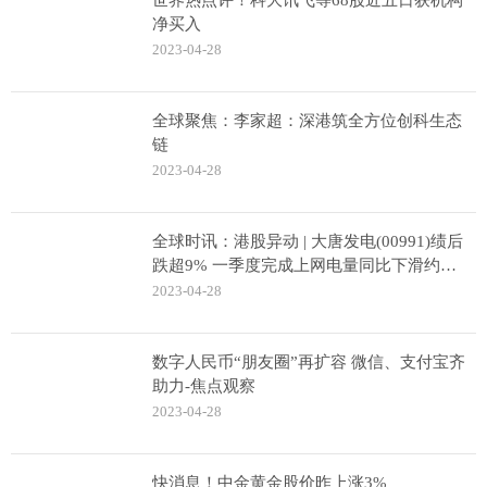
世界热点评！科大讯飞等68股近五日获机构
净买入
2023-04-28
全球聚焦：李家超：深港筑全方位创科生态
链
2023-04-28
全球时讯：港股异动 | 大唐发电(00991)绩后
跌超9% 一季度完成上网电量同比下滑约
8.69%
2023-04-28
数字人民币“朋友圈”再扩容 微信、支付宝齐
助力-焦点观察
2023-04-28
快消息！中金黄金股价昨上涨3%