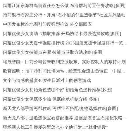
烟雨江湖东海群岛前置任务怎么做 东海群岛前置任务攻略[多图]
招商银行石家庄分行：开展“石小招的邻里造物节”社区系列活动
中国发布标准地图引印度强烈抗议 外交部回应
闪耀优俊少女协助卡抽取推荐 开局协助卡最强选择攻略[多图]
闪耀优俊少女支援卡强度排行榜 2023国服支援卡强度排行一览[多图]
闪耀优俊少女技能点在哪 技能点获取方法攻略[多图]
瑞晟智能：目前公司暂未收到控股股东、实际控制人的减持计划
欧普照明：扣非净利同比增80%，经营现金流由负转正｜中报拆解
文字与情感的盛宴40岁生日派对上的创意游戏
闪耀优俊少女初始角色选哪个好 初始角色选择推荐[多图]
闪耀优俊少女保底多少抽 保底继承机制介绍[多图]
新天龙八部手游丐帮攻略 丐帮宝石搭配/宠物选择攻略[多图]
新天龙八部手游逍遥派宝石搭配推荐 逍遥派装备宝石搭配攻略[多图]
职场新人找工作屡屡碰壁怎么办？他们附上“就业锦囊”