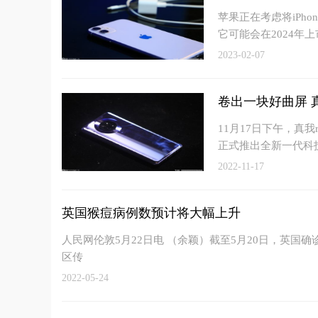
苹果正在考虑将iPh
它可能会在2024年上
2023-02-07
卷出一块好曲屏 
11月17日下午，真
正式推出全新一代科
2022-11-17
英国猴痘病例数预计将大幅上升
人民网伦敦5月22日电 （余颖）截至5月20日，英国
区传
2022-05-24