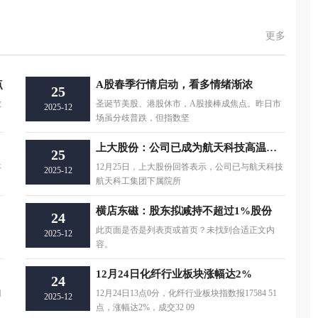
更多
点
A股春季行情启动，看多情绪渐浓
25
放
圣诞节美股、港股休市，A股接棒成焦点。昨日市
2025-12
场虽分歧普跌，但指数坚
上大股份：公司已成为航天科技高温合金的合格供应商
25
年
12月25日，上大股份回答表示，公司已与航天科技
2025-12
航天科工集团下属院所
横店东磁：股东拟减持不超过1%股份
24
中
此页面是否是列表页或首页？未找到合适正文内
2025-12
容。
12月24日化纤行业板块涨幅达2%
24
门
12月24日13点0分，化纤行业板块指数报17584 51
2025-12
点，涨幅达2%，成交32 09