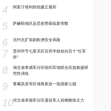
4
阿富汗塔利班组建正规军
5
萨赫勒地区反恐形势面临新变数
6
北约北扩加剧欧洲安全风险
7
贵州毕节七星关区百所学校创办百个“红军
班”
8
湖北省孝感军分区组织军地联合应急救援研
究性演练
9
青藏高原等区域将新设一批国家公园
10
河北省承德军分区退役军人担纲教练主力