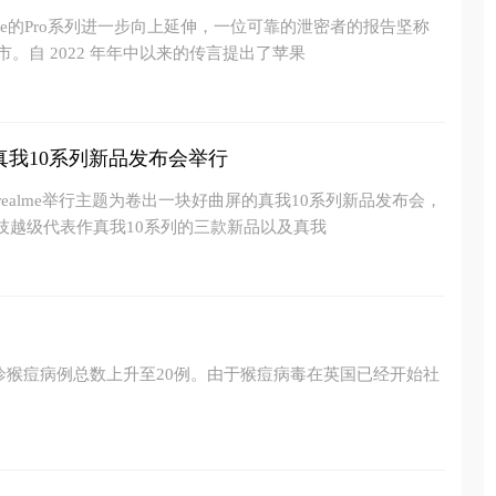
one的Pro系列进一步向上延伸，一位可靠的泄密者的报告坚称
市。自 2022 年年中以来的传言提出了苹果
真我10系列新品发布会举行
我realme举行主题为卷出一块好曲屏的真我10系列新品发布会，
技越级代表作真我10系列的三款新品以及真我
确诊猴痘病例总数上升至20例。由于猴痘病毒在英国已经开始社