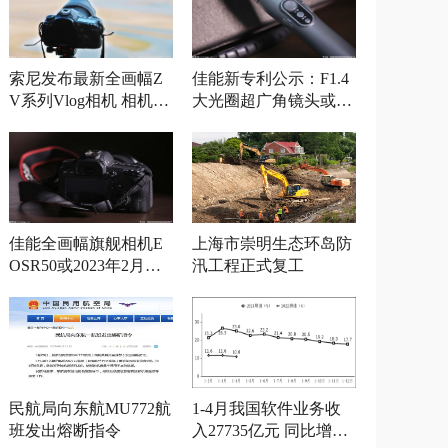
索尼发布最新全画幅Z
佳能新专利公示：F1.4
V系列Vlog相机 相机参
大光圈超广角镜头或将
数曝光
发布
佳能全画幅旗舰相机E
上海市崇明生态环岛防
OSR50或2023年2月发
汛工程正式复工
布
民航局向东航MU772航
1-4月我国软件业务收
班发出熔断指令
入27735亿元 同比增长1