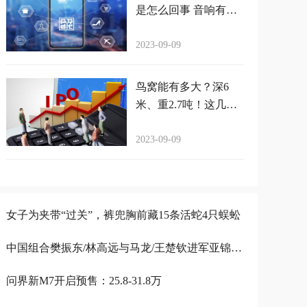
是怎么回事 音响有电
流声嗡嗡嗡嗡
2023-09-09
鸟窝能有多大？深6
米、重2.7吨！这几张
图绝对震撼你
2023-09-09
女子为夹带“过关”，裤兜胸前藏15条活蛇4只蜈蚣
中国组合樊振东/林高远与马龙/王楚钦进军亚锦赛男双决赛，实力碾压韩国组合
问界新M7开启预售：25.8-31.8万