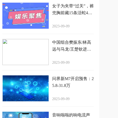
女子为夹带“过关”，裤
兜胸前藏15条活蛇4只
蜈蚣
2023-09-09
中国组合樊振东/林高
远与马龙/王楚钦进军
亚锦赛男双决赛，实
力碾压韩国组合
2023-09-09
问界新M7开启预售：2
5.8-31.8万
2023-09-09
音响嗡嗡的响电流声