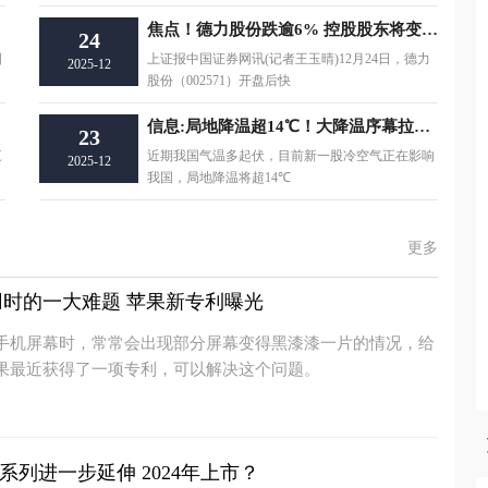
焦点！德力股份跌逾6% 控股股东将变更为翼元航空
24
国
上证报中国证券网讯(记者王玉晴)12月24日，德力
2025-12
股份（002571）开盘后快
信息:局地降温超14℃！大降温序幕拉开 气温又将大范围创新低
23
三
近期我国气温多起伏，目前新一股冷空气正在影响
2025-12
我国，局地降温将超14℃
更多
时的一大难题 苹果新专利曝光
手机屏幕时，常常会出现部分屏幕变得黑漆漆一片的情况，给
果最近获得了一项专利，可以解决这个问题。
e系列进一步延伸 2024年上市？