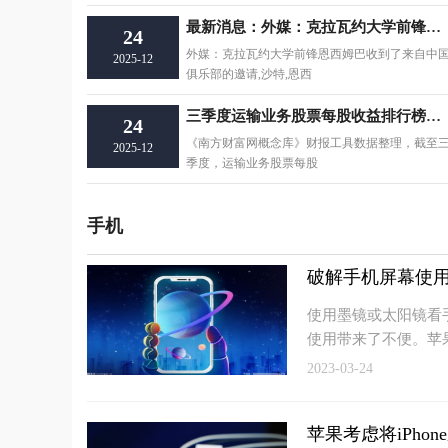
最新消息：外媒：克拉瓦约大学前锋恩西姆巴收到了来自中国俱乐部的邀请
24
外媒：克拉瓦约大学前锋恩西姆巴收到了来自中
2025-12
俱乐部的邀请,沙特,恩西
三季度运输业务股票每股收益排行榜，密尔克卫上榜
24
《南方财富网概念库》财报工具数据整理，截至
2025-12
季度，运输业务股票每股
手机
破解手机屏幕使用
使用墨镜或太阳镜看
使用带来了不便。苹
2023-03-24
苹果考虑将iPhon