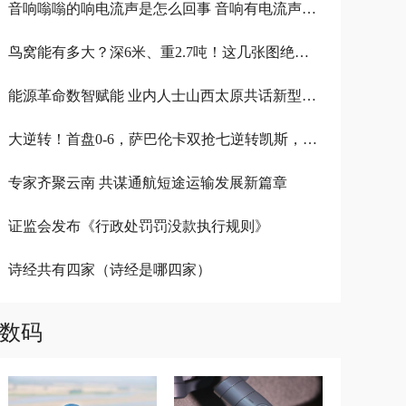
音响嗡嗡的响电流声是怎么回事 音响有电流声嗡嗡嗡嗡
鸟窝能有多大？深6米、重2.7吨！这几张图绝对震撼你
能源革命数智赋能 业内人士山西太原共话新型能源体系建设
大逆转！首盘0-6，萨巴伦卡双抢七逆转凯斯，晋级美网决赛
专家齐聚云南 共谋通航短途运输发展新篇章
证监会发布《行政处罚罚没款执行规则》
诗经共有四家（诗经是哪四家）
数码