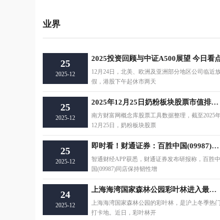
业界
2025投资回顾与中证A500展望 今日看
25
12月24日，北美、欧洲及亚洲部分地区公司临近
2025-12
假，港股下午起休市两天
2025年12月25日奶粉板块股票市值排行榜前十名
25
南方财富网概念库股票工具数据整理，截至2025
2025-12
12月25日，奶粉板块股票
即时看！财通证券：百胜中国(09987)公布RGM3.0战略 维持“增持”评级
25
智通财经APP获悉，财通证券发布研报称，百胜
2025-12
国(09987)同店保持韧性增
上海海湾国家森林公园彩叶林进入最佳观赏期
24
上海海湾国家森林公园的彩叶林，是沪上冬季热
2025-12
打卡地。近日，彩叶林开