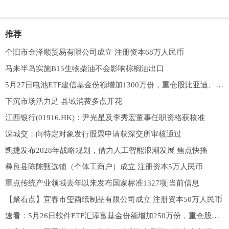
推荐
个旧市金泽顺贸易有限公司成立 注册资本68万人民币
马来半岛实施B15生物柴油不会影响棕榈油出口
5月27日电池ETF建信基金份额增加1300万份，重仓股比亚迪、宁德时代、华友钴业 观察
下沉市场活力足 县域消费多点开花
江西银行(01916.HK)：尹光星及李秀宏董事任职资格获核准
深城交：向特定对象发行股票申请获深交所审核通过
凯捷发布2028年战略规划，借力人工智能浪潮发展 焦点快播
彝良县陈陈甄选铺（个体工商户）成立 注册资本5万人民币
重点传统产业领域去年以来发布国家标准1327项|当前信息
【聚看点】宜春市玺酉纸制品有限公司成立 注册资本50万人民币
速看：5月26日软件ETF汇添富基金份额增加250万份，重仓股科大讯飞、同花顺、金山办公