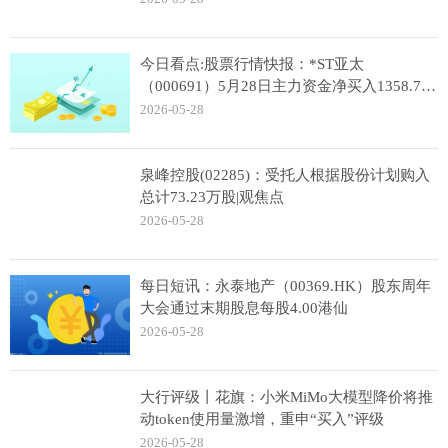
今日看点:股票行情快报：*ST亚太
（000691）5月28日主力资金净买入1358.71
万元
2026-05-28
泉峰控股(02285)：受托人根据股份计划购入
总计73.23万股|观焦点
2026-05-28
每日短讯：永泰地产（00369.HK）股东周年
大会通过末期股息每股4.00港仙
2026-05-28
大行评级丨花旗：小米MiMo大模型降价将推
动token使用量激增，重申“买入”评级
2026-05-28