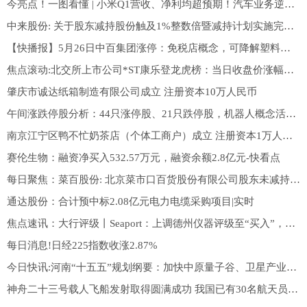
今亮点！一图看懂 | 小米Q1营收、净利均超预期！汽车业务逆势增长，官宣200亿港元回购计划
中来股份: 关于股东减持股份触及1%整数倍暨减持计划实施完毕的公告
【快播报】5月26日中百集团涨停：免税店概念，可降解塑料，湖北国企改革概念热股
焦点滚动:北交所上市公司*ST康乐登龙虎榜：当日收盘价涨幅达到20.00%
肇庆市诚达纸箱制造有限公司成立 注册资本10万人民币
午间涨跌停股分析：44只涨停股、21只跌停股，机器人概念活跃，大业股份、沃特股份涨停 今热点
南京江宁区鸭不忙奶茶店（个体工商户）成立 注册资本1万人民币
赛伦生物：融资净买入532.57万元，融资余额2.8亿元-快看点
每日聚焦：菜百股份: 北京菜市口百货股份有限公司股东未减持公司股份并提前终止减持计划的公告
通达股份：合计预中标2.08亿元电力电缆采购项目|实时
焦点速讯：大行评级丨Seaport：上调德州仪器评级至“买入”，目标价400美元
每日消息!日经225指数收涨2.87%
今日快讯:河南“十五五”规划纲要：加快中原量子谷、卫星产业园区等产业基地建设
神舟二十三号载人飞船发射取得圆满成功 我国已有30名航天员、47人次进入太空执行飞行任务