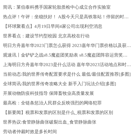
简讯：莱伯泰科携手国家轮胎质检中心成立合作实验室
热点评！午评：坐稳扶好！ A股今天只是高铁靠站！停留的时间会非常有限。为什么这么讲？
【环球聚看点】4月19日早间4家公司出现利空消息
世界看点：建设节约型校园 北京高校在行动
明日方舟嘉年华2023门票怎么获得 2023嘉年华门票价格以及获取攻略[多图]
观速讯丨金铲铲之战s8.5魔盗团奖励表 s8.5魔盗团阵容运营奖励大全[多图]
上海明日方舟嘉年华2023是什么活动 嘉年华2023活动地点和时间[多图]
当前动态:我的世界传奇配置要求是什么 最低/最佳配置推荐[多图]
全球简讯:我的世界传奇攻略大全 新手入门玩法介绍[多图]
开展动物防疫科技指导 保障畜牧业高质量发展
最高检：全链条惩治人民群众反映强烈的网络犯罪
【新要闻】税票和发票的区别是什么_税票和发票的区别
世界热议:食管静脉曲张破裂出血_食管静脉曲张
劳动者仲裁时效是多长时间