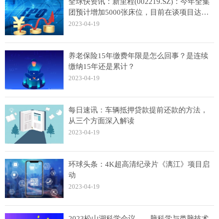
全球快资讯：新里程(002219.SZ)：今年全集
团预计增加5000张床位，目前在谈项目达到
8000多张床位
2023-04-19
养老保险15年缴费年限是怎么回事？是连续
缴纳15年还是累计？
2023-04-19
每日速讯：车辆抵押贷款提前还款的方法，
从三个方面深入解读
2023-04-19
环球头条：4K超高清纪录片《漓江》项目启
动
2023-04-19
2023松山湖科学会议——脑科学与类脑技术