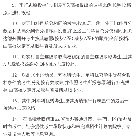
9、平行志愿投档时,根据有关高校提出的调档比例,按照投档
原则进行投档。
10、对五门科目总分相同的考生,按其语、数、外三门科目分
数之和从高分到低分排序并投档,如上述三门科目总分仍相同,则对
这部分同分考生按其志愿(按从A至C或从A至E的顺序)全部投档,
由高校决定其录取与否及所录取专业。
11、对实行自主选拔录取高校确定的自主选拔录取考生,且其
A志愿填报该高校,则按其A志愿投档。
12、对高水平运动员、艺术特长生、单科优秀学生等符合投
档条件的考生,分别按有关政策,并依照考生所报志愿,进行补充投
档,由高校决定其录取与否及所录取专业。
13、其中,对单科优秀考生,按其所填报平行志愿中的最后一
所院校志愿投档。
14、 在高校录取结束后,省招办将通过市、县(市、区)招办及
时向考生、社会提供考生录取状态和未完成招生计划的院校、专
业及招生人数等信息查询。