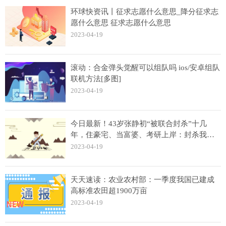
环球快资讯丨征求志愿什么意思_降分征求志
愿什么意思 征求志愿什么意思
2023-04-19
滚动：合金弹头觉醒可以组队吗 ios/安卓组队
联机方法[多图]
2023-04-19
今日最新！43岁张静初“被联合封杀”十几
年，住豪宅、当富婆、考研上岸：封杀我？
搞笑
2023-04-19
天天速读：农业农村部：一季度我国已建成
高标准农田超1900万亩
2023-04-19