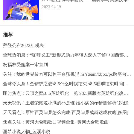
2023-04-19
推荐
拜登公布2022年税表
全球热消息：“咖啡义工”新形式助力年轻人深入了解中国西部乡村
杨福林受贿案一审宣判
关注：我的世界传奇可以跨平台联机吗 ns/steam/xbox/pc跨平台联机教程[多图]
全球今头条！金铲铲之战s8.5什么时候结束 s8.5赛季结束时间[多图]
即时焦点：云顶之弈s8.5英雄强化一览 S8.5新版本英雄强化改动[多图]
天天视讯！王者荣耀姬小满的cp是谁 姬小满的cp猜测解析[多图]
天天看点：原神百灵归巢怎么完成 百灵归巢成就达成攻略[多图]
焦点关注：黄河大合唱歌曲视频全集_黄河大合唱歌曲
澜希小说人物_蓝溪小说