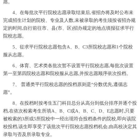
愿。
4、在每批次平行院校志愿录取结束后,省招办将及时公布未
完成招生计划的院校、专业及人数,未被录取的考生须按省招办规
定的时间,自行前往市、县(市、区)招办规定的地点填报征求平行
院校志愿。
5、征求平行院校志愿包含A、B、C3所院校志愿和1个院校
服从志愿。
6、体育、艺术类各批次暂不设置平行院校志愿,每批次设置
第一至第四院校志愿和院校服从志愿,并按志愿顺序依次投档。
7、 普通类平行院校志愿的投档原则是“分数优先,遵循志
愿”。
8、在投档时按考生五门科目总分从高分到低分排序并逐个投
档,在依次检索考生所填A、B、C或A、B、C、D、E志愿时,只要
被检索的3所或5所院校中一经出现符合投档条件的院校,即向该院
校投档,该生即享受了该批次平行院校志愿投档机会,由高校决定其
录取与否及所录取专业。