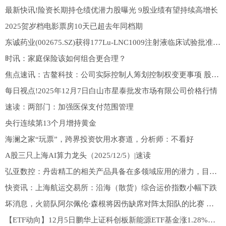
最新快讯!险资长期持仓绩优潜力股曝光 9股业绩有望持续高增长
2025贺岁档电影票房10天已超去年同档期
东诚药业(002675.SZ)获得177Lu-LNC1009注射液临床试验批准通知书
时讯：家庭保险该如何组合更合理？
焦点速讯：古鳌科技：公司实际控制人筹划控制权变更事项 股票停牌
每日视点!2025年12月7日白山市星泰批发市场有限公司价格行情
速读：两部门：加强医保支付范围管理
央行连续第13个月增持黄金
海澜之家“玩票”，跨界投资饮用水赛道，分析师：不看好
A股三只上海AI算力龙头（2025/12/5）|速读
弘亚数控：丹齿精工的相关产品具备在多领域应用的潜力，目前已与下游客户开展接洽与合作-观察
快资讯：上海航运交易所：沿海（散货）综合运价指数小幅下跌
坏消息，火箭队阿尔佩伦·森根将因伤缺席对阵太阳队的比赛 速看料
【ETF动向】12月5日鹏华上证科创板新能源ETF基金涨1.28%，份额增加900万份