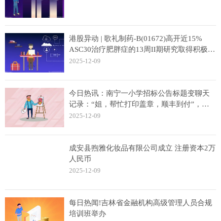
港股异动 | 歌礼制药-B(01672)高开近15%
ASC30治疗肥胖症的13周II期研究取得积极的
顶线结果
2025-12-09
今日热讯：南宁一小学招标公告标题变聊天
记录：“姐，帮忙打印盖章，顺丰到付”，区
教育局回应
2025-12-09
成安县煦雅化妆品有限公司成立 注册资本2万
人民币
2025-12-09
每日热闻!吉林省金融机构高级管理人员合规
培训班举办