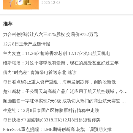
2025-12-08
推荐
力合科创拟转让八六三81%股权 交易价9752万元
12月8日玉米产业链情报
主力复盘：11.26亿抢筹香农芯创 12.17亿流出航天机电
维斯塔潘：对这个赛季没有遗憾，现在的感受甚至好过去年
借力“时光差” 青海绿电首送东北-速读
每日看点!终止重大资产重组，海泰发展跌停，创阶段新低
楚江新材：子公司天鸟高新产品广泛应用于航天航空领域，今年荣膺中国航天科工集团“一级供应商”称号-每日速递
顺灏股份一字涨停实现7天6板 成功切入热门的商业航天赛道 快资讯
生意社：12月8日泰国产区橡胶原料行情稳中走跌
每日快播:中国波顿(03318.HK)12月8日起短暂停牌
PriceSeek重点提醒：LME期铜创新高 花旗上调预期支撑