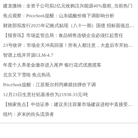
建龙微纳：全资子公司拟2亿元收购汉兴能源40%股权_当前热门
焦点观察：PriceSeek提醒：山东硫酸价格下调影响分析
财政部拟发行2025年记账式贴现（八十一期）国债 招标面值总额600亿元 热资讯
【报资讯】市场监管总局：食品销售连锁企业必须扛起责任
23号收评：市场全天冲高回落！所有人都注意，大盘后市开始这样看 快看
智谱上线并开源GLM-4.7
年度个人养老金缴存进入尾声 银行花式优惠揽客
北京又下雪啦 焦点热讯
PriceSeek提醒：江苏斯尔邦丙烯腈挂牌价下调
12月23日生意社铝基准价为21938.33元/吨
【独家焦点】中信证券：建议关注容量市场建设进程中直接受益的火电企业等
纽约：岁末的街头流浪者