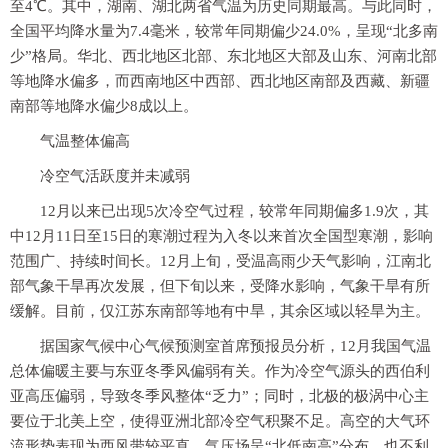
至4℃。其中，湖南、湖北两省气温为历史同期最高。与此同时，
全国平均降水量为7.4毫米，较常年同期偏少24.0%，呈现“北多南
少”格局。华北、西北地区北部、东北地区大部及山东、河南北部
等地降水偏多，而西南地区中西部、西北地区南部及西藏、新疆
南部等地降水偏少8成以上。
气温整体偏高
冷空气活跃度并未减弱
12月以来已出现5次冷空气过程，较常年同期偏多1.9次，其
中12月11日至15日的寒潮过程为入冬以来首次全国型寒潮，影响
范围广、持续时间长。12月上旬，受温高雨少天气影响，江南北
部气象干旱再次发展，但下旬以来，受降水影响，气象干旱有所
缓解。目前，仅江苏东南部等地有中旱，其余区域以轻旱为主。
据国家气候中心气候预测室首席预报员分析，12月我国气温
总体偏暖主要与东亚冬季风偏弱有关。作为冷空气源头的西伯利
亚高压偏弱，导致冬季风整体“乏力”；同时，北极的极涡中心主
要位于北美上空，使得亚洲北部冷空气积聚不足。高空的大气环
流形势表现为西风带较平直，气压场呈“北低南高”分布，也不利