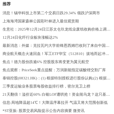
推荐
消息！锡华科技上市第二个交易日跌29.34% 领跌沪深两市
上海海湾国家森林公园彩叶林进入最佳观赏期
生意社：2025年12月24日江苏太仓玖龙纸业废纸收购价格上调-热讯
12月24日化纤行业板块涨幅达2%
最新消息：外媒：克拉瓦约大学前锋恩西姆巴收到了来自中国俱乐部的邀请
商业航天概念火速回血！军工ETF华宝（512810）拔地而起冲上1%！宏达电子20CM后再涨9%，续创3年新高 今日热闻
焦点！德力股份跌逾6% 控股股东将变更为翼元航空
焦点观察：PriceSeek重点提醒：万润新能指定碳酸锂交割厂库
泰锦控股(08321.HK)：(1) 根据特别授权进行股份认购;(2) 根据特别授权配售新股份;(3) 建议增加法定股本;及(4) 股东特别大会通告内容摘要-每日热点
三季度运输业务股票每股收益排行榜，密尔克卫上榜
21天翻倍！溢价近60% 白银LOF遭哄抢！资金闹乌龙？这只基金意外涨停
信息:局地降温超14℃！大降温序幕拉开 气温又将大范围创新低
*ST亚振: 股票交易风险提示公告内容摘要 微资讯