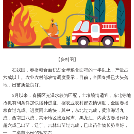
【资料图】
在我国，春播粮食面积占全年粮食面积的一半以上，产量占
六成以上。农业农村部农情调度显示，目前，全国春播已大头落
地，出苗质量良好。
5月以来，春播区光温水较为匹配，土壤墒情适宜，东北等地
抢抓有利条件加快播种进度。据农业农村部农情调度，全国春播
粮食过九成、进度同比略快，其中，东北过九成，黄淮海近九
成，西南过八成，其余地区接近尾声。黑龙江、内蒙古春播作物
超六成已出苗，辽宁、吉林出苗过九成，已出苗作物长势良好，
一、二类苗比例95%左右。