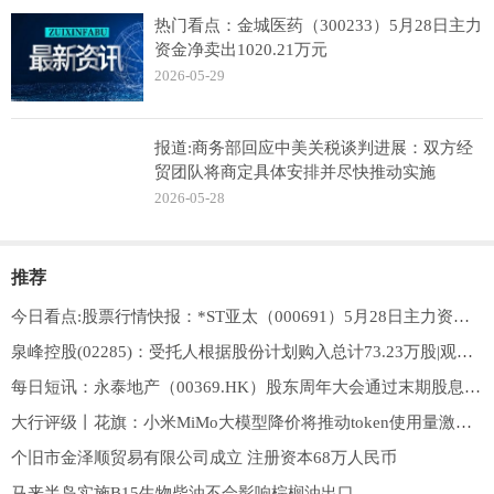
热门看点：金城医药（300233）5月28日主力
资金净卖出1020.21万元
2026-05-29
报道:商务部回应中美关税谈判进展：双方经
贸团队将商定具体安排并尽快推动实施
2026-05-28
推荐
今日看点:股票行情快报：*ST亚太（000691）5月28日主力资金净买入1358.71万元
泉峰控股(02285)：受托人根据股份计划购入总计73.23万股|观焦点
每日短讯：永泰地产（00369.HK）股东周年大会通过末期股息每股4.00港仙
大行评级丨花旗：小米MiMo大模型降价将推动token使用量激增，重申“买入”评级
个旧市金泽顺贸易有限公司成立 注册资本68万人民币
马来半岛实施B15生物柴油不会影响棕榈油出口