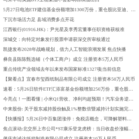
5月27日电池ETF建信基金份额增加1300万份，重仓股比亚迪、宁德时代、华友钴业 观察
下沉市场活力足 县域消费多点开花
江西银行(01916.HK)：尹光星及李秀宏董事任职资格获核准
深城交：向特定对象发行股票申请获深交所审核通过
凯捷发布2028年战略规划，借力人工智能浪潮发展 焦点快播
彝良县陈陈甄选铺（个体工商户）成立 注册资本5万人民币
重点传统产业领域去年以来发布国家标准1327项|当前信息
【聚看点】宜春市玺酉纸制品有限公司成立 注册资本50万人民币
速看：5月26日软件ETF汇添富基金份额增加250万份，重仓股科大讯飞、同花顺、金山办公
今亮点！一图看懂 | 小米Q1营收、净利均超预期！汽车业务逆势增长，官宣200亿港元回购计划
中来股份: 关于股东减持股份触及1%整数倍暨减持计划实施完毕的公告
【快播报】5月26日中百集团涨停：免税店概念，可降解塑料，湖北国企改革概念热股
焦点滚动:北交所上市公司*ST康乐登龙虎榜：当日收盘价涨幅达到20.00%
肇庆市诚达纸箱制造有限公司成立 注册资本10万人民币