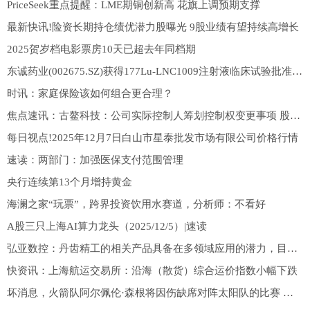
PriceSeek重点提醒：LME期铜创新高 花旗上调预期支撑
最新快讯!险资长期持仓绩优潜力股曝光 9股业绩有望持续高增长
2025贺岁档电影票房10天已超去年同档期
东诚药业(002675.SZ)获得177Lu-LNC1009注射液临床试验批准通知书
时讯：家庭保险该如何组合更合理？
焦点速讯：古鳌科技：公司实际控制人筹划控制权变更事项 股票停牌
每日视点!2025年12月7日白山市星泰批发市场有限公司价格行情
速读：两部门：加强医保支付范围管理
央行连续第13个月增持黄金
海澜之家“玩票”，跨界投资饮用水赛道，分析师：不看好
A股三只上海AI算力龙头（2025/12/5）|速读
弘亚数控：丹齿精工的相关产品具备在多领域应用的潜力，目前已与下游客户开展接洽与合作-观察
快资讯：上海航运交易所：沿海（散货）综合运价指数小幅下跌
坏消息，火箭队阿尔佩伦·森根将因伤缺席对阵太阳队的比赛 速看料