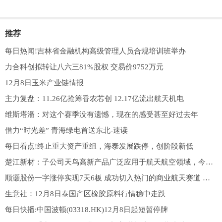
推荐
每日热闻!吉林省金融机构高级管理人员合规培训班举办
力合科创拟转让八六三81%股权 交易价9752万元
12月8日玉米产业链情报
主力复盘：11.26亿抢筹香农芯创 12.17亿流出航天机电
维斯塔潘：对这个赛季没有遗憾，现在的感受甚至好过去年
借力“时光差” 青海绿电首送东北-速读
每日看点!终止重大资产重组，海泰发展跌停，创阶段新低
楚江新材：子公司天鸟高新产品广泛应用于航天航空领域，今年荣膺中国航天科工集团“一级供应商”称号-每日速递
顺灏股份一字涨停实现7天6板 成功切入热门的商业航天赛道 快资讯
生意社：12月8日泰国产区橡胶原料行情稳中走跌
每日快播:中国波顿(03318.HK)12月8日起短暂停牌