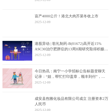
亩产4000公斤！港北大肉芥菜冬收上市
2025-12-09
港股异动 | 歌礼制药-B(01672)高开近15%
ASC30治疗肥胖症的13周II期研究取得积极的
顶线结果
2025-12-09
今日热讯：南宁一小学招标公告标题变聊天
记录：“姐，帮忙打印盖章，顺丰到付”，区
教育局回应
2025-12-09
成安县煦雅化妆品有限公司成立 注册资本2万
人民币
2025-12-09