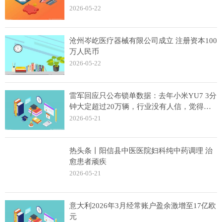
2026-05-22
沧州岑屹医疗器械有限公司成立 注册资本100
万人民币
2026-05-22
雷军回应只公布锁单数据：去年小米YU7 3分
钟大定超过20万辆，行业没有人信，觉得数
据有问题
2026-05-21
热头条丨阳信县中医医院妇科纯中药调理 治
愈患者顽疾
2026-05-21
意大利2026年3月经常账户盈余激增至17亿欧
元