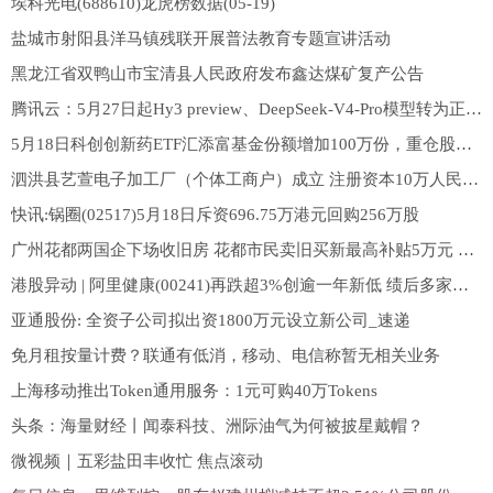
埃科光电(688610)龙虎榜数据(05-19)
盐城市射阳县洋马镇残联开展普法教育专题宣讲活动
黑龙江省双鸭山市宝清县人民政府发布鑫达煤矿复产公告
腾讯云：5月27日起Hy3 preview、DeepSeek-V4-Pro模型转为正式商用服务_消息
5月18日科创创新药ETF汇添富基金份额增加100万份，重仓股百济神州、艾力斯、百利天恒
泗洪县艺萱电子加工厂（个体工商户）成立 注册资本10万人民币-简讯
快讯:锅圈(02517)5月18日斥资696.75万港元回购256万股
广州花都两国企下场收旧房 花都市民卖旧买新最高补贴5万元 观速讯
港股异动 | 阿里健康(00241)再跌超3%创逾一年新低 绩后多家大行下调目标价
亚通股份: 全资子公司拟出资1800万元设立新公司_速递
免月租按量计费？联通有低消，移动、电信称暂无相关业务
上海移动推出Token通用服务：1元可购40万Tokens
头条：海量财经丨闻泰科技、洲际油气为何被披星戴帽？
微视频｜五彩盐田丰收忙 焦点滚动