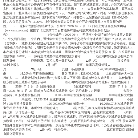
口百货股份有限公司 股东未减持公司股份并提前终止减持计划的公告 本公司董事会、全体董
事及相关股东保证本公告内容不存在任何虚假记载、误导性陈述或者重大遗漏，并对其内容的真
实性、准确性和完整性承担法律责任。重要内容提示： ? 大股东持股的基本情况 截至本公
告披露日，北京菜市口百货股份有限公司（以下简称“公司”或“本公司”）持有 5%以上股份的股东
浙江明牌实业股份有限公司（以下简称“明牌实业”）持有公司无限售条件流通股 126,000,000
股，占公司总股本的 16.20%。上述股份来源为公司首次公开发行股票并上市前取得的股
份。 ? 减持计划的实施结果情况 公司于 2026 年 2 月 13 日在上海证券交易所网站
（www.sse.com.cn）披露了《北京菜市口百货股份有限公司股东减持股份计划公
告》 （公告编号：2026-004），明牌实业计划在前述公告披露之日起
15 个交易日后的 3 个月内，通过集中竞价交易和大宗交易方式合计减持不超过 23,333,334 股
（含本数），减持比例不超过公司总股本的 3%。减持价格按照减持实施时的市场价格确定。暨减
持股份结果的告知函》，明牌实业基于自身资金需求的变化及对公司价值的判断，决定提前终止
本次减持股份计划；本次减持计划实施期间，明牌实业合计减持所持公司股份 0 股，占公司目前
总股本的 0.00%。一、减持主体减持前基本情况股东名称 浙江明牌实业股份有限公司
股东身份 控股股东、实控人及一致行动人 □是 √否 直接持股
5%以上股东 √是 □否 董事、监事和高级管理人
员 □是 √否 其他：/持股数量 126,000,000股持股比
例 16.20%当前持股股份来源 IPO 前取得：126,000,000股 上述减持主体无一致
行动人。二、减持计划的实施结果(一)大股东因以下事项披露减持计划实施结果： 其他情形：
股东提前终止减持计划股东名称 浙江明牌实业股份有限公司减持计划首次披露日
期 2026 年 2 月 13 日减持数量 0股减持期间 2026 年 3 月 16
日～2026 年 5 月 25 日减持方式及对应减持数 集中竞价减持，0 股量 大宗交
易减持，0 股减持价格区间 0.00～0.00元/股减持总金额 0.00元减持完成情
况 未完成：23,333,334 股减持比例 0.00%原计划减持比例 不超
过：3%当前持股数量 126,000,000股当前持股比例 16.20%(二)本次减持是否
遵守相关法律法规、本所业务规则的规定 √是 □否(三)本次实际减持情况与此前披露的减
持计划、承诺是否一致 √是 □否(四)减持时间区间届满，是否未实施减持 √未实
施 □已实施 本次减持计划提前终止，股东未实施减持。(五)实际减持是否未达到减持计划最低减
持数量（比例） √未达到 □已达到 未实施减持。(六)是否提前终止减持计划 √是 □否 股东基于
对自身资金安排和对公司价值的判断，决定提前终止本次减持股份计划。(七)是否存在违反减持计
划或其他承诺的情况 □是 √否 特此公告。 北京菜市口百货股份
有限公司董事会