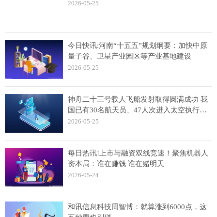
2026-05-25
今日快讯:河南“十五五”规划纲要：加快中原
量子谷、卫星产业园区等产业基地建设
2026-05-25
神舟二十三号载人飞船发射取得圆满成功 我
国已有30名航天员、47人次进入太空执行飞
行任务
2026-05-25
每日热讯!上市与融资双线竞速！聚焦机器人
资本局：谁在赚钱 谁在赌明天
2026-05-24
和讯信息科技周智博：就算涨到6000点，这