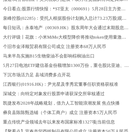
今日看点:股票行情快报：*ST亚太（000691）5月28日主力资金净买入1358.71万元
泉峰控股(02285)：受托人根据股份计划购入总计73.23万股|观焦点
每日短讯：永泰地产（00369.HK）股东周年大会通过末期股息每股4.00港仙
大行评级丨花旗：小米MiMo大模型降价将推动token使用量激增，重申“买入”评级
个旧市金泽顺贸易有限公司成立 注册资本68万人民币
马来半岛实施B15生物柴油不会影响棕榈油出口
5月27日电池ETF建信基金份额增加1300万份，重仓股比亚迪、宁德时代、华友钴业 观察
下沉市场活力足 县域消费多点开花
江西银行(01916.HK)：尹光星及李秀宏董事任职资格获核准
深城交：向特定对象发行股票申请获深交所审核通过
凯捷发布2028年战略规划，借力人工智能浪潮发展 焦点快播
彝良县陈陈甄选铺（个体工商户）成立 注册资本5万人民币
重点传统产业领域去年以来发布国家标准1327项|当前信息
【聚看点】宜春市玺酉纸制品有限公司成立 注册资本50万人民币