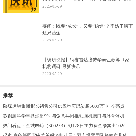
金额位居行业前三
2026-05-29
要闻：既要“成长”，又要“稳健”？不妨了解下
这只基金
2026-05-29
【调研快报】纳睿雷达接待华泰证券等11家
机构调研 最新快讯
2026-05-29
推荐
陕煤运销集团彬长销售公司供应重庆煤炭超5000万吨_今亮点
微创脑科学早盘涨超9% 与傲意共同推动脑机接口与外骨骼机器人系统深度融合 焦点精选
热门看点：金城医药（300233）5月28日主力资金净卖出1020.21万元
报道:商务部回应中美关税谈判进展：双方经贸团队将商定具体安排并尽快推动实施