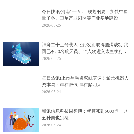
今日快讯:河南“十五五”规划纲要：加快中原
量子谷、卫星产业园区等产业基地建设
2026-05-25
神舟二十三号载人飞船发射取得圆满成功 我
国已有30名航天员、47人次进入太空执行飞
行任务
2026-05-25
每日热讯!上市与融资双线竞速！聚焦机器人
资本局：谁在赚钱 谁在赌明天
2026-05-24
和讯信息科技周智博：就算涨到6000点，这
五种票也别碰
2026-05-24