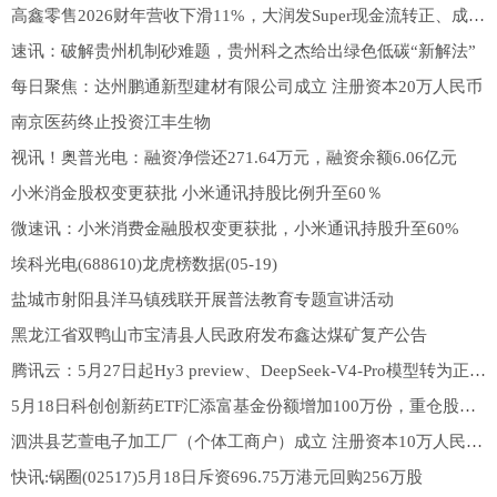
高鑫零售2026财年营收下滑11%，大润发Super现金流转正、成为扩张主力
速讯：破解贵州机制砂难题，贵州科之杰给出绿色低碳“新解法”
每日聚焦：达州鹏通新型建材有限公司成立 注册资本20万人民币
南京医药终止投资江丰生物
视讯！奥普光电：融资净偿还271.64万元，融资余额6.06亿元
小米消金股权变更获批 小米通讯持股比例升至60％
微速讯：小米消费金融股权变更获批，小米通讯持股升至60%
埃科光电(688610)龙虎榜数据(05-19)
盐城市射阳县洋马镇残联开展普法教育专题宣讲活动
黑龙江省双鸭山市宝清县人民政府发布鑫达煤矿复产公告
腾讯云：5月27日起Hy3 preview、DeepSeek-V4-Pro模型转为正式商用服务_消息
5月18日科创创新药ETF汇添富基金份额增加100万份，重仓股百济神州、艾力斯、百利天恒
泗洪县艺萱电子加工厂（个体工商户）成立 注册资本10万人民币-简讯
快讯:锅圈(02517)5月18日斥资696.75万港元回购256万股